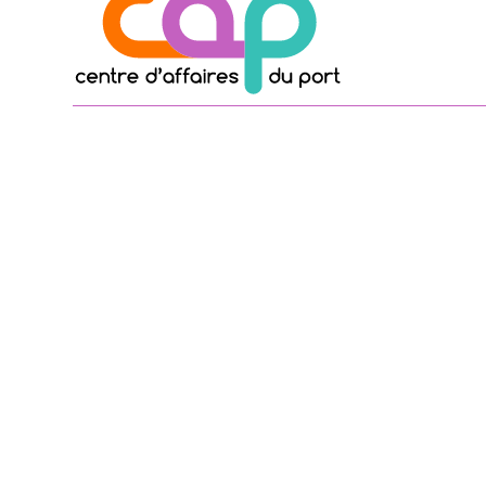
Centre d’Affaires du Port
Port de commerce
6, rue Porstrein
29200 Brest
TÉLÉPHONE :
02.98.46.61.21
PORTABLE :
06.84.22.40.88
EMAIL :
contact@centre-affaires-brest.fr